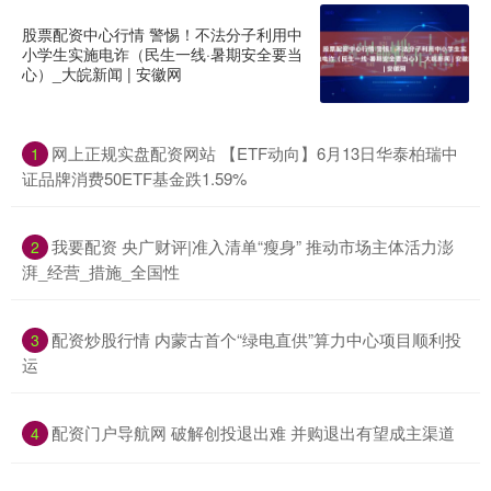
股票配资中心行情 警惕！不法分子利用中
小学生实施电诈（民生一线·暑期安全要当
心）_大皖新闻 | 安徽网
网上正规实盘配资网站 【ETF动向】6月13日华泰柏瑞中
1
证品牌消费50ETF基金跌1.59%
我要配资 央广财评|准入清单“瘦身” 推动市场主体活力澎
2
湃_经营_措施_全国性
配资炒股行情 内蒙古首个“绿电直供”算力中心项目顺利投
3
运
配资门户导航网 破解创投退出难 并购退出有望成主渠道
4