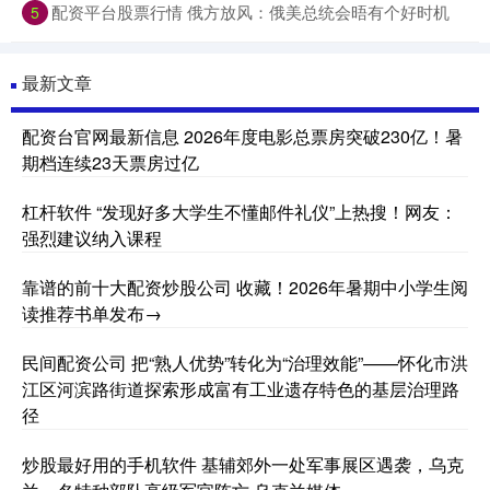
配资平台股票行情 俄方放风：俄美总统会晤有个好时机
5
最新文章
配资台官网最新信息 2026年度电影总票房突破230亿！暑
期档连续23天票房过亿
杠杆软件 “发现好多大学生不懂邮件礼仪”上热搜！网友：
强烈建议纳入课程
靠谱的前十大配资炒股公司 收藏！2026年暑期中小学生阅
读推荐书单发布→
民间配资公司 把“熟人优势”转化为“治理效能”——怀化市洪
江区河滨路街道探索形成富有工业遗存特色的基层治理路
径
炒股最好用的手机软件 基辅郊外一处军事展区遇袭，乌克