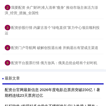
我要配资 央广财评|准入清单“瘦身” 推动市场主体活力澎
2
湃_经营_措施_全国性
配资炒股行情 内蒙古首个“绿电直供”算力中心项目顺利投
3
运
配资门户导航网 破解创投退出难 并购退出有望成主渠道
4
配资平台股票行情 俄方放风：俄美总统会晤有个好时机
5
最新文章
配资台官网最新信息 2026年度电影总票房突破230亿！暑
期档连续23天票房过亿
杠杆软件 “发现好多大学生不懂邮件礼仪”上热搜！网友：