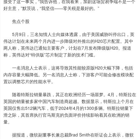
接受了这一事实，“我告诉他，在我看来，加剧这场贸易争端不是一个
好主意，”默茨说，“我坚信——零关税是最好的。”
焦点个股
5月9日，三名知情人士向媒体透露，由于美国威胁叫停出口，英
伟达计划在未来两个月内进一步降级对外推出的H20芯片配置。其中
两人称，英伟达已通知主要客户，计划在7月发布降级版H20。报道
称，英伟达对“特供版”芯片制定了新的技术门槛。
一名消息人士表示，这将导致其性能较原版H20大幅下降，包括
内存容量大幅降低。另一名消息人士称，下游客户可能会修改模块配
置以调整芯片的性能水平。
随着特斯拉销量暴跌，其正在欧洲经历一场噩梦。4月，特斯拉在
英国的销量被多家中国汽车制造商超越。数据显示，特斯拉上个月在
英国仅售出512辆汽车，低于2024年4月的1300多辆。特斯拉销量下
滑之际，其首席执行官马斯克的负面评价持续影响着其在欧洲的销
量。
据报道，微软副董事长兼总裁Brad Smith在听证会上表示，微软