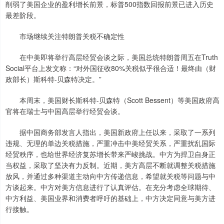
削弱了美国企业的盈利增长前景，标普500指数回报前景已进入历史
最差阶段。
市场继续关注特朗普关税不确定性
在中美即将举行高层经贸会谈之际，美国总统特朗普周五在Truth
Social平台上发文称：“对外国征收80%关税似乎很合适！最终由（财
政部长）斯科特-贝森特决定。”
本周末，美国财长斯科特-贝森特（Scott Bessent）等美国政府高
官将在瑞士与中国高层举行经贸会谈。
据中国商务部发言人指出，美国新政府上任以来，采取了一系列
违规、无理的单边关税措施，严重冲击中美经贸关系，严重扰乱国际
经贸秩序，也给世界经济复苏增长带来严峻挑战。中方为捍卫自身正
当权益，采取了坚决有力反制。近期，美方高层不断就调整关税措施
放风，并通过多种渠道主动向中方传递信息，希望就关税等问题与中
方谈起来。中方对美方信息进行了认真评估。在充分考虑全球期待、
中方利益、美国业界和消费者呼吁的基础上，中方决定同意与美方进
行接触。