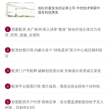
加杠杆最安全的证券公司 中控技术荣获中
国专利优秀奖
​我要配资 央广财评|准入清单“瘦身” 推动市场主体活力澎
1
湃_经营_措施_全国性
​配资炒股行情 内蒙古首个“绿电直供”算力中心项目顺利投
2
运
​配资门户导航网 破解创投退出难 并购退出有望成主渠道
3
​配资平台股票行情 俄方放风：俄美总统会晤有个好时机
4
​炒股配资开户代理 西南证券：首次覆盖濮耐股份给予买入
5
评级，目标价6.9元